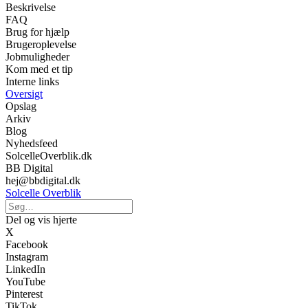
Beskrivelse
FAQ
Brug for hjælp
Brugeroplevelse
Jobmuligheder
Kom med et tip
Interne links
Oversigt
Opslag
Arkiv
Blog
Nyhedsfeed
SolcelleOverblik.dk
BB Digital
hej@bbdigital.dk
Solcelle Overblik
Del og vis hjerte
X
Facebook
Instagram
LinkedIn
YouTube
Pinterest
TikTok