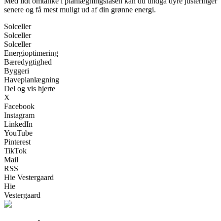
Med lidt omtanke i planlægningsfasen kan du undgå dyre justeringer
senere og få mest muligt ud af din grønne energi.
Solceller
Solceller
Solceller
Energioptimering
Bæredygtighed
Byggeri
Haveplanlægning
Del og vis hjerte
X
Facebook
Instagram
LinkedIn
YouTube
Pinterest
TikTok
Mail
RSS
Hie Vestergaard
Hie
Vestergaard