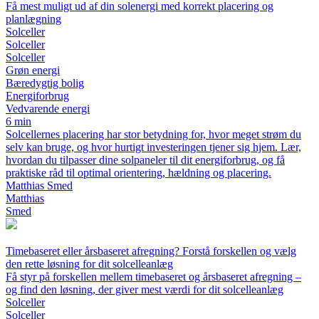
Få mest muligt ud af din solenergi med korrekt placering og
planlægning
Solceller
Solceller
Solceller
Grøn energi
Bæredygtig bolig
Energiforbrug
Vedvarende energi
6 min
Solcellernes placering har stor betydning for, hvor meget strøm du
selv kan bruge, og hvor hurtigt investeringen tjener sig hjem. Lær,
hvordan du tilpasser dine solpaneler til dit energiforbrug, og få
praktiske råd til optimal orientering, hældning og placering.
Matthias Smed
Matthias
Smed
Timebaseret eller årsbaseret afregning? Forstå forskellen og vælg
den rette løsning for dit solcelleanlæg
Få styr på forskellen mellem timebaseret og årsbaseret afregning –
og find den løsning, der giver mest værdi for dit solcelleanlæg
Solceller
Solceller