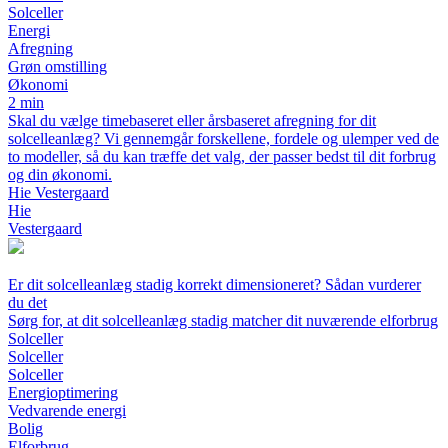
Solceller
Energi
Afregning
Grøn omstilling
Økonomi
2 min
Skal du vælge timebaseret eller årsbaseret afregning for dit
solcelleanlæg? Vi gennemgår forskellene, fordele og ulemper ved de
to modeller, så du kan træffe det valg, der passer bedst til dit forbrug
og din økonomi.
Hie Vestergaard
Hie
Vestergaard
Er dit solcelleanlæg stadig korrekt dimensioneret? Sådan vurderer
du det
Sørg for, at dit solcelleanlæg stadig matcher dit nuværende elforbrug
Solceller
Solceller
Solceller
Energioptimering
Vedvarende energi
Bolig
Elforbrug