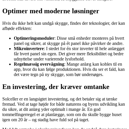
Optimer med moderne løsninger
Hvis du ikke helt kan undgå skygge, findes der teknologier, der kan
afbøde effekten:
Optimeringsmoduler
: Disse små enheder monteres på hvert
panel og sikrer, at skygge på ét panel ikke påvirker de andre.
Mikroinvertere
: I stedet for én stor inverter til hele anlægget
får hvert panel sin egen. Det giver mere fleksibilitet og bedre
udnyttelse under varierende lysforhold.
Regelmæssig overvågning
: Mange anlæg kan kobles til en
app, hvor du kan følge produktionen. Hvis du ser et fald, kan
det være tegn på ny skygge, som bør undersøges.
En investering, der kræver omtanke
Solceller er en langsigtet investering, og det betaler sig at tænke
fremad. Ved at tage højde for både naturens og byens udvikling kan
du sikre, at dit anlæg yder optimalt i mange år. En god
tommelfingerregel er at planlægge, som om du skulle bygge huset
igen om 20 år – og stadig have fuld sol på taget.