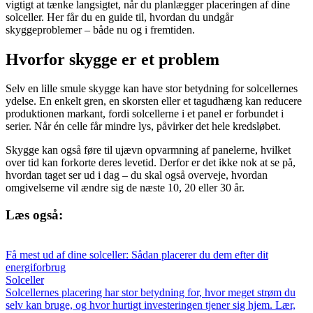
vigtigt at tænke langsigtet, når du planlægger placeringen af dine
solceller. Her får du en guide til, hvordan du undgår
skyggeproblemer – både nu og i fremtiden.
Hvorfor skygge er et problem
Selv en lille smule skygge kan have stor betydning for solcellernes
ydelse. En enkelt gren, en skorsten eller et tagudhæng kan reducere
produktionen markant, fordi solcellerne i et panel er forbundet i
serier. Når én celle får mindre lys, påvirker det hele kredsløbet.
Skygge kan også føre til ujævn opvarmning af panelerne, hvilket
over tid kan forkorte deres levetid. Derfor er det ikke nok at se på,
hvordan taget ser ud i dag – du skal også overveje, hvordan
omgivelserne vil ændre sig de næste 10, 20 eller 30 år.
Læs også:
Få mest ud af dine solceller: Sådan placerer du dem efter dit
energiforbrug
Solceller
Solcellernes placering har stor betydning for, hvor meget strøm du
selv kan bruge, og hvor hurtigt investeringen tjener sig hjem. Lær,