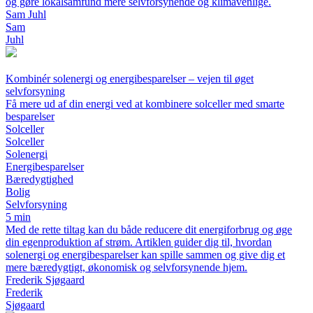
og gøre lokalsamfund mere selvforsynende og klimavenlige.
Sam Juhl
Sam
Juhl
Kombinér solenergi og energibesparelser – vejen til øget
selvforsyning
Få mere ud af din energi ved at kombinere solceller med smarte
besparelser
Solceller
Solceller
Solenergi
Energibesparelser
Bæredygtighed
Bolig
Selvforsyning
5 min
Med de rette tiltag kan du både reducere dit energiforbrug og øge
din egenproduktion af strøm. Artiklen guider dig til, hvordan
solenergi og energibesparelser kan spille sammen og give dig et
mere bæredygtigt, økonomisk og selvforsynende hjem.
Frederik Sjøgaard
Frederik
Sjøgaard