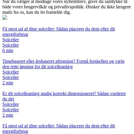
Når du vælger at modtage vores nyhedsbrev, giver du samtykke til
både vores brugervilkår og privatlivspolitik. Ønsker du ikke længere
mails fra os, kan du let framelde dig.
Få mest ud af dine solceller: Sådan placerer du dem efter dit
energiforbrug
Solceller
Solceller
6 min
Timebaseret eller årsbaseret afregning? Forstå forskellen og vælg
den rette løsning for dit solcelleanlæg
Solceller
Solceller
2 min
Er dit solcelleanlæg stadig korrekt dimensioneret? Sådan vurderer
du det
Solceller
Solceller
2 min
Få mest ud af dine solceller: Sådan placerer du dem efter dit
energiforbrug