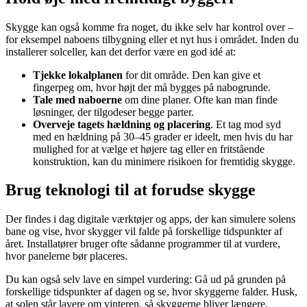
Skygge kan også komme fra noget, du ikke selv har kontrol over –
for eksempel naboens tilbygning eller et nyt hus i området. Inden du
installerer solceller, kan det derfor være en god idé at:
Tjekke lokalplanen
for dit område. Den kan give et
fingerpeg om, hvor højt der må bygges på nabogrunde.
Tale med naboerne
om dine planer. Ofte kan man finde
løsninger, der tilgodeser begge parter.
Overveje tagets hældning og placering
. Et tag mod syd
med en hældning på 30–45 grader er ideelt, men hvis du har
mulighed for at vælge et højere tag eller en fritstående
konstruktion, kan du minimere risikoen for fremtidig skygge.
Brug teknologi til at forudse skygge
Der findes i dag digitale værktøjer og apps, der kan simulere solens
bane og vise, hvor skygger vil falde på forskellige tidspunkter af
året. Installatører bruger ofte sådanne programmer til at vurdere,
hvor panelerne bør placeres.
Du kan også selv lave en simpel vurdering: Gå ud på grunden på
forskellige tidspunkter af dagen og se, hvor skyggerne falder. Husk,
at solen står lavere om vinteren, så skyggerne bliver længere.