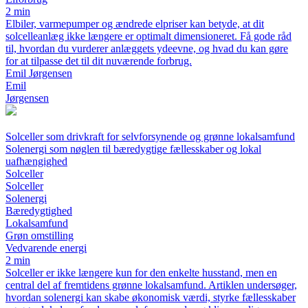
2 min
Elbiler, varmepumper og ændrede elpriser kan betyde, at dit
solcelleanlæg ikke længere er optimalt dimensioneret. Få gode råd
til, hvordan du vurderer anlæggets ydeevne, og hvad du kan gøre
for at tilpasse det til dit nuværende forbrug.
Emil Jørgensen
Emil
Jørgensen
Solceller som drivkraft for selvforsynende og grønne lokalsamfund
Solenergi som nøglen til bæredygtige fællesskaber og lokal
uafhængighed
Solceller
Solceller
Solenergi
Bæredygtighed
Lokalsamfund
Grøn omstilling
Vedvarende energi
2 min
Solceller er ikke længere kun for den enkelte husstand, men en
central del af fremtidens grønne lokalsamfund. Artiklen undersøger,
hvordan solenergi kan skabe økonomisk værdi, styrke fællesskaber