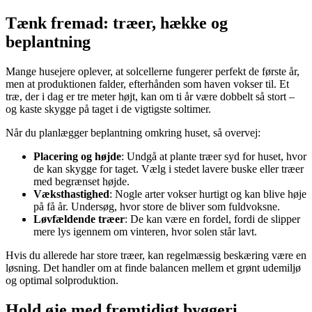
Tænk fremad: træer, hække og
beplantning
Mange husejere oplever, at solcellerne fungerer perfekt de første år,
men at produktionen falder, efterhånden som haven vokser til. Et
træ, der i dag er tre meter højt, kan om ti år være dobbelt så stort –
og kaste skygge på taget i de vigtigste soltimer.
Når du planlægger beplantning omkring huset, så overvej:
Placering og højde
: Undgå at plante træer syd for huset, hvor
de kan skygge for taget. Vælg i stedet lavere buske eller træer
med begrænset højde.
Væksthastighed
: Nogle arter vokser hurtigt og kan blive høje
på få år. Undersøg, hvor store de bliver som fuldvoksne.
Løvfældende træer
: De kan være en fordel, fordi de slipper
mere lys igennem om vinteren, hvor solen står lavt.
Hvis du allerede har store træer, kan regelmæssig beskæring være en
løsning. Det handler om at finde balancen mellem et grønt udemiljø
og optimal solproduktion.
Hold øje med fremtidigt byggeri