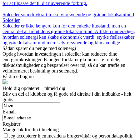
for at tilpasse det til dit nuværende forbrug.
Solceller som drivkraft for selvforsynende og grønne lokalsamfund
Solceller
Solceller er ikke længere kun for den enkelte husstand, men en
central del af fremtidens grønne lokalsamfund. Artiklen undersøger,
hvordan solenergi kan skabe økonomisk værdi, styrke fællesskaber
og gøre lokalsamfund mere selvforsynende og klimavenlige.
Sådan sparer du penge med solenergi
Opdag hvordan investeringen i solceller kan reducere dine
energiomkostninger. E-bogen forklarer økonomiske fordele,
tilskudsmuligheder og besparelser over tid, så du kan træffe en
velinformeret beslutning om solenergi.
Få din e-bog nu
Hold dig opdateret – tilmeld dig
Bliv en del af klubben og få gode råd direkte i din indbakke - helt
gratis.
E-mail
Registrer
Mange tak for din tilmelding
Jeg accepterer hjemmesidens brugervilkår og persondatapolitik.