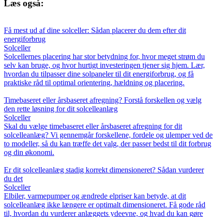
Læs også:
Få mest ud af dine solceller: Sådan placerer du dem efter dit
energiforbrug
Solceller
Solcellernes placering har stor betydning for, hvor meget strøm du
selv kan bruge, og hvor hurtigt investeringen tjener sig hjem. Lær,
hvordan du tilpasser dine solpaneler til dit energiforbrug, og få
praktiske råd til optimal orientering, hældning og placering.
Timebaseret eller årsbaseret afregning? Forstå forskellen og vælg
den rette løsning for dit solcelleanlæg
Solceller
Skal du vælge timebaseret eller årsbaseret afregning for dit
solcelleanlæg? Vi gennemgår forskellene, fordele og ulemper ved de
to modeller, så du kan træffe det valg, der passer bedst til dit forbrug
og din økonomi.
Er dit solcelleanlæg stadig korrekt dimensioneret? Sådan vurderer
du det
Solceller
Elbiler, varmepumper og ændrede elpriser kan betyde, at dit
solcelleanlæg ikke længere er optimalt dimensioneret. Få gode råd
til, hvordan du vurderer anlæggets ydeevne, og hvad du kan gøre