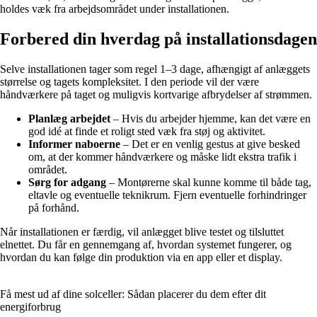
holdes væk fra arbejdsområdet under installationen.
Forbered din hverdag på installationsdagen
Selve installationen tager som regel 1–3 dage, afhængigt af anlæggets
størrelse og tagets kompleksitet. I den periode vil der være
håndværkere på taget og muligvis kortvarige afbrydelser af strømmen.
Planlæg arbejdet
– Hvis du arbejder hjemme, kan det være en
god idé at finde et roligt sted væk fra støj og aktivitet.
Informer naboerne
– Det er en venlig gestus at give besked
om, at der kommer håndværkere og måske lidt ekstra trafik i
området.
Sørg for adgang
– Montørerne skal kunne komme til både tag,
eltavle og eventuelle teknikrum. Fjern eventuelle forhindringer
på forhånd.
Når installationen er færdig, vil anlægget blive testet og tilsluttet
elnettet. Du får en gennemgang af, hvordan systemet fungerer, og
hvordan du kan følge din produktion via en app eller et display.
Få mest ud af dine solceller: Sådan placerer du dem efter dit
energiforbrug