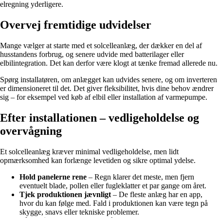
elregning yderligere.
Overvej fremtidige udvidelser
Mange vælger at starte med et solcelleanlæg, der dækker en del af
husstandens forbrug, og senere udvide med batterilager eller
elbilintegration. Det kan derfor være klogt at tænke fremad allerede nu.
Spørg installatøren, om anlægget kan udvides senere, og om inverteren
er dimensioneret til det. Det giver fleksibilitet, hvis dine behov ændrer
sig – for eksempel ved køb af elbil eller installation af varmepumpe.
Efter installationen – vedligeholdelse og
overvågning
Et solcelleanlæg kræver minimal vedligeholdelse, men lidt
opmærksomhed kan forlænge levetiden og sikre optimal ydelse.
Hold panelerne rene
– Regn klarer det meste, men fjern
eventuelt blade, pollen eller fugleklatter et par gange om året.
Tjek produktionen jævnligt
– De fleste anlæg har en app,
hvor du kan følge med. Fald i produktionen kan være tegn på
skygge, snavs eller tekniske problemer.