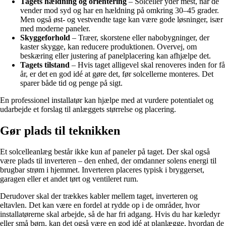
Tagets hældning og orientering
– Solceller yder mest, når de
vender mod syd og har en hældning på omkring 30–45 grader.
Men også øst- og vestvendte tage kan være gode løsninger, især
med moderne paneler.
Skyggeforhold
– Træer, skorstene eller nabobygninger, der
kaster skygge, kan reducere produktionen. Overvej, om
beskæring eller justering af panelplacering kan afhjælpe det.
Tagets tilstand
– Hvis taget alligevel skal renoveres inden for få
år, er det en god idé at gøre det, før solcellerne monteres. Det
sparer både tid og penge på sigt.
En professionel installatør kan hjælpe med at vurdere potentialet og
udarbejde et forslag til anlæggets størrelse og placering.
Gør plads til teknikken
Et solcelleanlæg består ikke kun af paneler på taget. Der skal også
være plads til inverteren – den enhed, der omdanner solens energi til
brugbar strøm i hjemmet. Inverteren placeres typisk i bryggerset,
garagen eller et andet tørt og ventileret rum.
Derudover skal der trækkes kabler mellem taget, inverteren og
eltavlen. Det kan være en fordel at rydde op i de områder, hvor
installatørerne skal arbejde, så de har fri adgang. Hvis du har kæledyr
eller små børn, kan det også være en god idé at planlægge, hvordan de