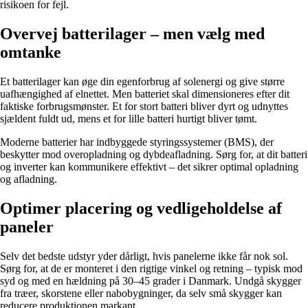
risikoen for fejl.
Overvej batterilager – men vælg med
omtanke
Et batterilager kan øge din egenforbrug af solenergi og give større
uafhængighed af elnettet. Men batteriet skal dimensioneres efter dit
faktiske forbrugsmønster. Et for stort batteri bliver dyrt og udnyttes
sjældent fuldt ud, mens et for lille batteri hurtigt bliver tømt.
Moderne batterier har indbyggede styringssystemer (BMS), der
beskytter mod overopladning og dybdeafladning. Sørg for, at dit batteri
og inverter kan kommunikere effektivt – det sikrer optimal opladning
og afladning.
Optimer placering og vedligeholdelse af
paneler
Selv det bedste udstyr yder dårligt, hvis panelerne ikke får nok sol.
Sørg for, at de er monteret i den rigtige vinkel og retning – typisk mod
syd og med en hældning på 30–45 grader i Danmark. Undgå skygger
fra træer, skorstene eller nabobygninger, da selv små skygger kan
reducere produktionen markant.