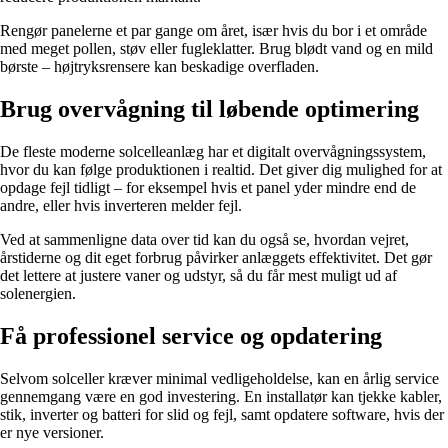
Rengør panelerne et par gange om året, især hvis du bor i et område
med meget pollen, støv eller fugleklatter. Brug blødt vand og en mild
børste – højtryksrensere kan beskadige overfladen.
Brug overvågning til løbende optimering
De fleste moderne solcelleanlæg har et digitalt overvågningssystem,
hvor du kan følge produktionen i realtid. Det giver dig mulighed for at
opdage fejl tidligt – for eksempel hvis et panel yder mindre end de
andre, eller hvis inverteren melder fejl.
Ved at sammenligne data over tid kan du også se, hvordan vejret,
årstiderne og dit eget forbrug påvirker anlæggets effektivitet. Det gør
det lettere at justere vaner og udstyr, så du får mest muligt ud af
solenergien.
Få professionel service og opdatering
Selvom solceller kræver minimal vedligeholdelse, kan en årlig service
gennemgang være en god investering. En installatør kan tjekke kabler,
stik, inverter og batteri for slid og fejl, samt opdatere software, hvis der
er nye versioner.