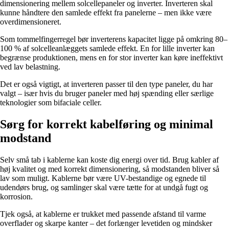
dimensionering mellem solcellepaneler og inverter. Inverteren skal
kunne håndtere den samlede effekt fra panelerne – men ikke være
overdimensioneret.
Som tommelfingerregel bør inverterens kapacitet ligge på omkring 80–
100 % af solcelleanlæggets samlede effekt. En for lille inverter kan
begrænse produktionen, mens en for stor inverter kan køre ineffektivt
ved lav belastning.
Det er også vigtigt, at inverteren passer til den type paneler, du har
valgt – især hvis du bruger paneler med høj spænding eller særlige
teknologier som bifaciale celler.
Sørg for korrekt kabelføring og minimal
modstand
Selv små tab i kablerne kan koste dig energi over tid. Brug kabler af
høj kvalitet og med korrekt dimensionering, så modstanden bliver så
lav som muligt. Kablerne bør være UV-bestandige og egnede til
udendørs brug, og samlinger skal være tætte for at undgå fugt og
korrosion.
Tjek også, at kablerne er trukket med passende afstand til varme
overflader og skarpe kanter – det forlænger levetiden og mindsker